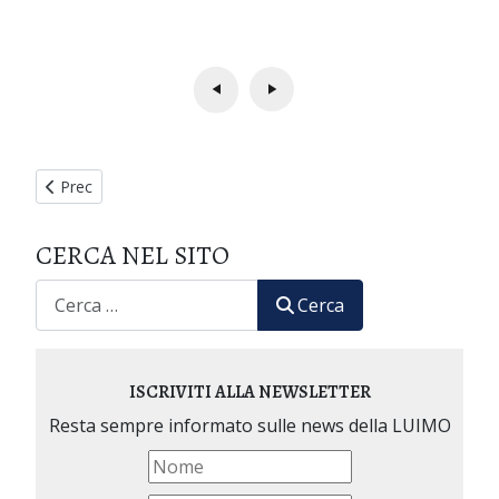
Articolo precedente: XXVIII Seminario Internazionale di Medic
Prec
CERCA NEL SITO
CERCA
Cerca
ISCRIVITI ALLA NEWSLETTER
Resta sempre informato sulle news della LUIMO