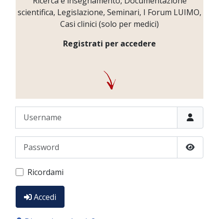
Ricerca e insegnamento, Documentazione
scientifica, Legislazione, Seminari, I Forum LUIMO,
Casi clinici (solo per medici)
Registrati per accedere
Username
Password
Show P
Ricordami
Accedi