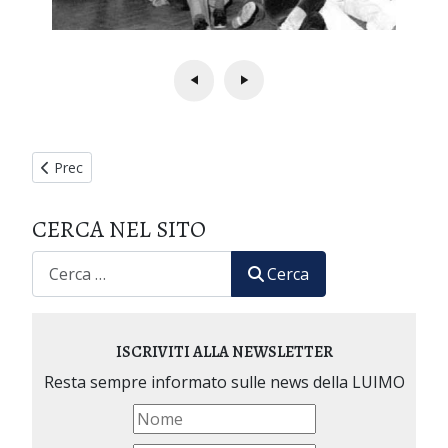
Articolo precedente: XXVIII Seminario Internazionale di Medic
Prec
CERCA NEL SITO
CERCA
Cerca
ISCRIVITI ALLA NEWSLETTER
Resta sempre informato sulle news della LUIMO