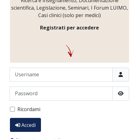
Ricerca e insegnamento, Documentazione
scientifica, Legislazione, Seminari, I Forum LUIMO,
Casi clinici (solo per medici)
Registrati per accedere
Username
Password
Show P
Ricordami
Accedi