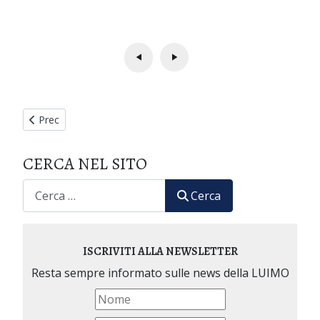
Articolo precedente: XXVIII Seminario Internazionale di Medic
Prec
CERCA NEL SITO
CERCA
Cerca
ISCRIVITI ALLA NEWSLETTER
Resta sempre informato sulle news della LUIMO