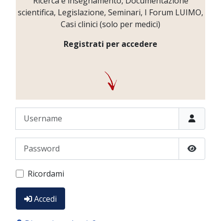
Ricerca e insegnamento, Documentazione
scientifica, Legislazione, Seminari, I Forum LUIMO,
Casi clinici (solo per medici)
Registrati per accedere
Username
Password
Show P
Ricordami
Accedi