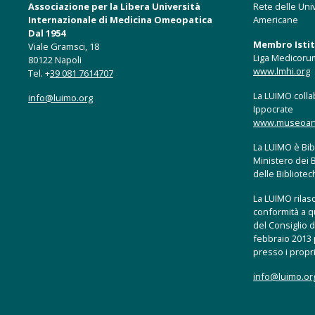
Associazione per la Libera Università
Rete delle Univ
Internazionale di Medicina Omeopatica
Americane
Dal 1954
Membro Istitu
Viale Gramsci, 18
Liga Medicoru
80122 Napoli
www.lmhi.org
Tel. +
39 081 7614707
La LUIMO collab
info@luimo.org
Ippocrate
www.museoartis
La LUIMO è Bibl
Ministero dei B
delle Bibliote
La LUIMO rilasci
conformità a q
del Consiglio d
febbraio 2013 p
presso i propri
info@luimo.or