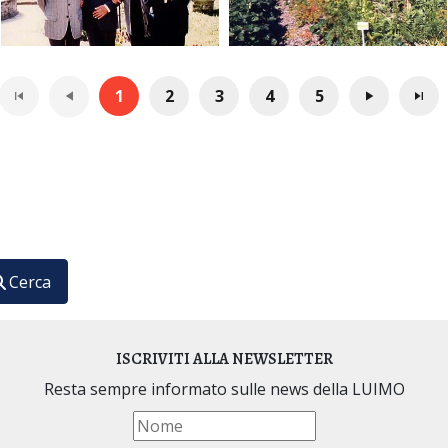
1
2
3
4
5
ario Internazionale di Medicina Omeopatica
Cerca
ISCRIVITI ALLA NEWSLETTER
Resta sempre informato sulle news della LUIMO