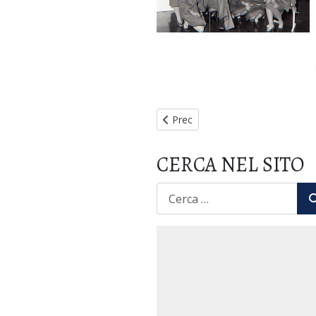
Articolo precedente: XXVIII Semin
Prec
CERCA NEL SITO
CERCA