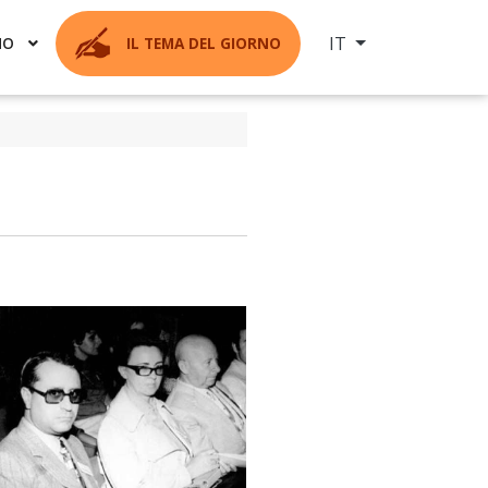
Seleziona la tua ling
IT
MO
IL TEMA DEL GIORNO