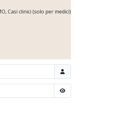
 Casi clinici (solo per medici)
Show Password