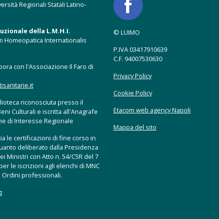
ersità Regionali Statali Latino-
zionale della L.M.H.I.
© LUIMO
m Homeopatica Internationalis
P.IVA 03417910639
C.F. 94007530630
ora con l'Associazione Il Faro di
Privacy Policy
anitarie.it
Cookie Policy
ioteca riconosciuta presso il
Etacom web agency Napoli
eni Culturali e iscritta all'Anagrafe
che di Interesse Regionale
Mappa del sito
a le certificazioni di fine corso in
uanto deliberato dalla Presidenza
ei Ministri con Atto n. 54/C5R del 7
er le iscrizioni agli elenchi di MNC
 Ordini professionali.
g