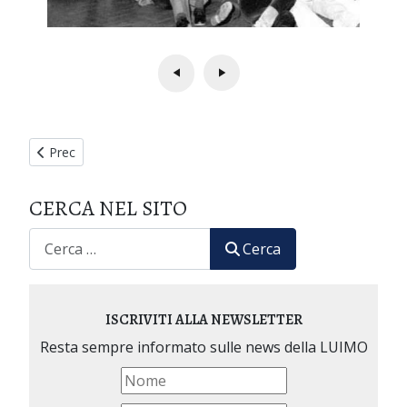
Articolo precedente: XXVIII Seminario Internazionale di Medic
Prec
CERCA NEL SITO
CERCA
Cerca
ISCRIVITI ALLA NEWSLETTER
Resta sempre informato sulle news della LUIMO