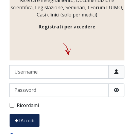
Ricerca e insegnamento, Documentazione
scientifica, Legislazione, Seminari, I Forum LUIMO,
Casi clinici (solo per medici)
Registrati per accedere
Username
Password
Show P
Ricordami
Accedi