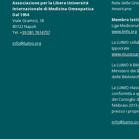
Associazione per la Libera Università
Rete delle Univ
Internazionale di Medicina Omeopatica
Americane
Dal 1954
Membro Istitu
Viale Gramsci, 18
Liga Medicoru
80122 Napoli
www.lmhi.org
Tel. +
39 081 7614707
La LUIMO collab
info@luimo.org
Ippocrate
www.museoartis
La LUIMO è Bibl
Ministero dei B
delle Bibliote
La LUIMO rilasci
conformità a q
del Consiglio d
febbraio 2013 p
presso i propri
info@luimo.or