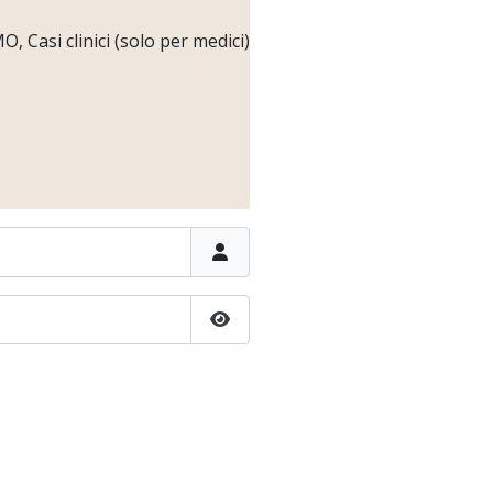
 Casi clinici (solo per medici)
Show Password