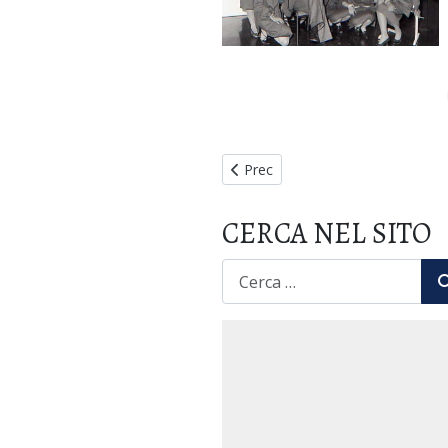
Articolo precedente: XXVIII Semin
Prec
CERCA NEL SITO
CERCA