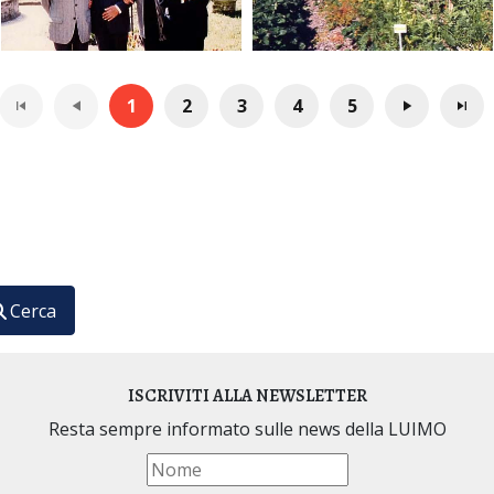
1
2
3
4
5
ario Internazionale di Medicina Omeopatica
Cerca
ISCRIVITI ALLA NEWSLETTER
Resta sempre informato sulle news della LUIMO