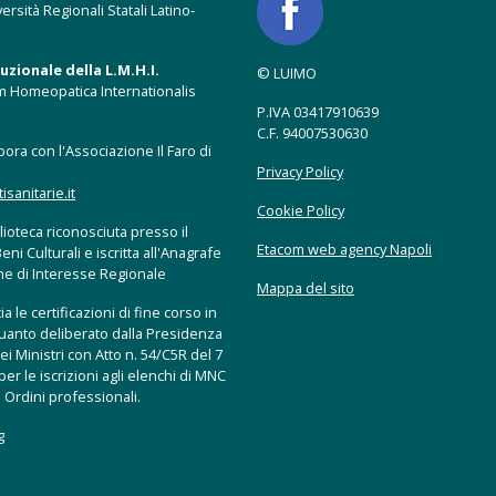
ersità Regionali Statali Latino-
zionale della L.M.H.I.
© LUIMO
m Homeopatica Internationalis
P.IVA 03417910639
C.F. 94007530630
ora con l'Associazione Il Faro di
Privacy Policy
anitarie.it
Cookie Policy
ioteca riconosciuta presso il
Etacom web agency Napoli
eni Culturali e iscritta all'Anagrafe
che di Interesse Regionale
Mappa del sito
a le certificazioni di fine corso in
uanto deliberato dalla Presidenza
ei Ministri con Atto n. 54/C5R del 7
er le iscrizioni agli elenchi di MNC
 Ordini professionali.
g