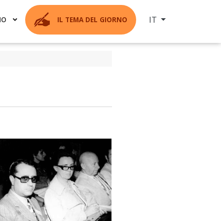
Seleziona la tua ling
IT
MO
IL TEMA DEL GIORNO