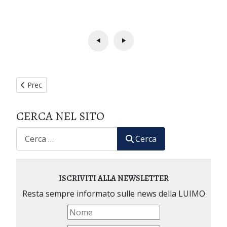
Articolo precedente: XXVIII Seminario Internazionale di Medic
Prec
CERCA NEL SITO
CERCA
Cerca
ISCRIVITI ALLA NEWSLETTER
Resta sempre informato sulle news della LUIMO