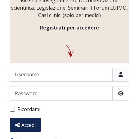
Ricerca e insegnamento, Documentazione
scientifica, Legislazione, Seminari, I Forum LUIMO,
Casi clinici (solo per medici)
Registrati per accedere
Username
Password
Show P
Ricordami
Accedi