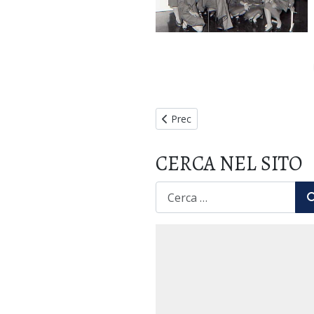
Articolo precedente: XXVIII Semin
Prec
CERCA NEL SITO
CERCA