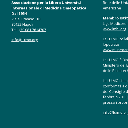
Associazione per la Libera Università
Rete delle Univ
Internazionale di Medicina Omeopatica
Americane
Dal 1954
Membro Istitu
Viale Gramsci, 18
Liga Medicoru
80122 Napoli
www.lmhi.org
Tel. +
39 081 7614707
La LUIMO collab
info@luimo.org
Ippocrate
www.museoartis
La LUIMO è Bibl
Ministero dei B
delle Bibliote
La LUIMO rilasci
conformità a q
del Consiglio d
febbraio 2013 p
presso i propri
info@luimo.or