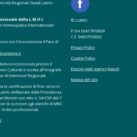
ersità Regionali Statali Latino-
zionale della L.M.H.I.
© LUIMO
m Homeopatica Internationalis
P.IVA 03417910639
C.F. 94007530630
ora con l'Associazione Il Faro di
Privacy Policy
anitarie.it
Cookie Policy
ioteca riconosciuta presso il
Etacom web agency Napoli
eni Culturali e iscritta all'Anagrafe
che di Interesse Regionale
Mappa del sito
a le certificazioni di fine corso in
uanto deliberato dalla Presidenza
ei Ministri con Atto n. 54/C5R del 7
er le iscrizioni agli elenchi di MNC
 Ordini professionali.
g