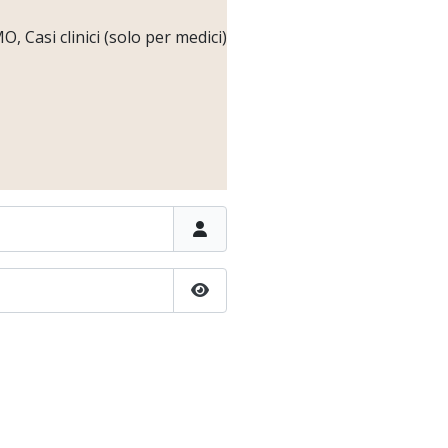
 Casi clinici (solo per medici)
Show Password