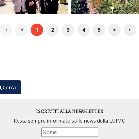
1
2
3
4
5
ario Internazionale di Medicina Omeopatica
Cerca
ISCRIVITI ALLA NEWSLETTER
Resta sempre informato sulle news della LUIMO