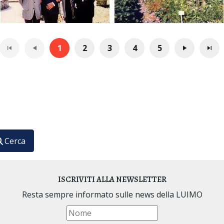
1
2
3
4
5
ario Internazionale di Medicina Omeopatica
Cerca
ISCRIVITI ALLA NEWSLETTER
Resta sempre informato sulle news della LUIMO