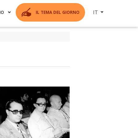
Seleziona la tua ling
IT
MO
IL TEMA DEL GIORNO