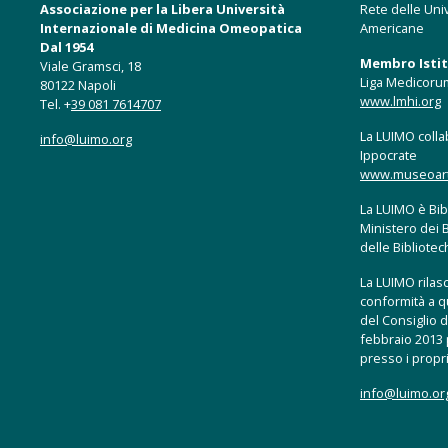
Associazione per la Libera Università
Rete delle Univ
Internazionale di Medicina Omeopatica
Americane
Dal 1954
Membro Istitu
Viale Gramsci, 18
Liga Medicoru
80122 Napoli
www.lmhi.org
Tel. +
39 081 7614707
La LUIMO collab
info@luimo.org
Ippocrate
www.museoartis
La LUIMO è Bibl
Ministero dei B
delle Bibliote
La LUIMO rilasci
conformità a q
del Consiglio d
febbraio 2013 p
presso i propri
info@luimo.or