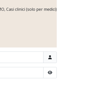
 Casi clinici (solo per medici)
Show Password