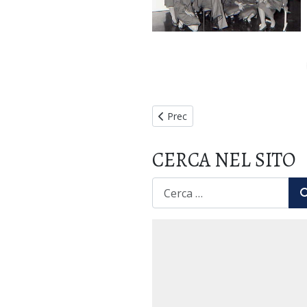
Articolo precedente: XXVIII Semin
Prec
CERCA NEL SITO
CERCA