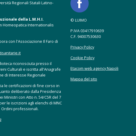
ersità Regionali Statali Latino-
zionale della L.M.H.I.
© LUIMO
m Homeopatica Internationalis
P.IVA 03417910639
C.F. 94007530630
ora con l'Associazione Il Faro di
Privacy Policy
anitarie.it
Cookie Policy
ioteca riconosciuta presso il
Etacom web agency Napoli
eni Culturali e iscritta all'Anagrafe
che di Interesse Regionale
Mappa del sito
a le certificazioni di fine corso in
uanto deliberato dalla Presidenza
ei Ministri con Atto n. 54/C5R del 7
er le iscrizioni agli elenchi di MNC
 Ordini professionali.
g