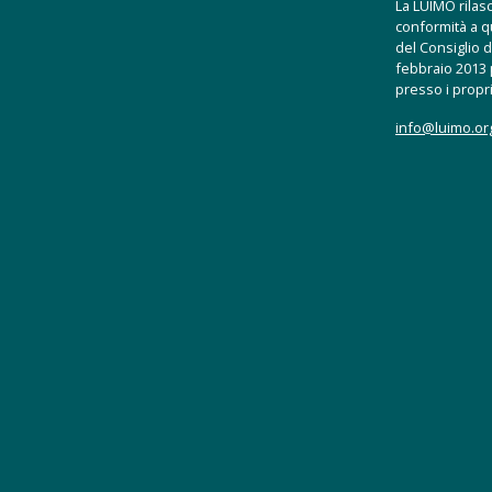
La LUIMO rilasci
conformità a q
del Consiglio d
febbraio 2013 p
presso i propri
info@luimo.or