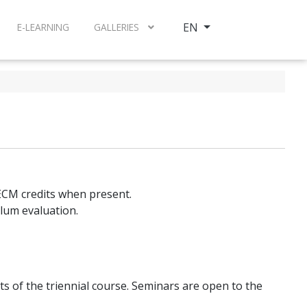
Select your language
EN
E-LEARNING
GALLERIES
e ECM credits when present.
lum evaluation.
s of the triennial course. Seminars are open to the