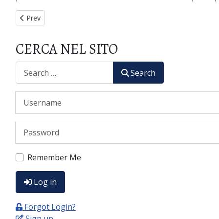
Previous article: PHOTOGALLERY
Prev
CERCA NEL SITO
CERCA
Search
Username
Password
Remember Me
Log in
Forgot Login?
Sign up