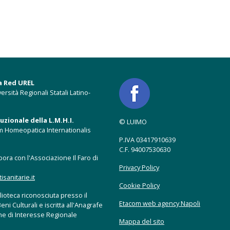
a Red UREL
ersità Regionali Statali Latino-
zionale della L.M.H.I.
© LUIMO
m Homeopatica Internationalis
P.IVA 03417910639
C.F. 94007530630
ora con l'Associazione Il Faro di
Privacy Policy
anitarie.it
Cookie Policy
ioteca riconosciuta presso il
Etacom web agency Napoli
eni Culturali e iscritta all'Anagrafe
che di Interesse Regionale
Mappa del sito