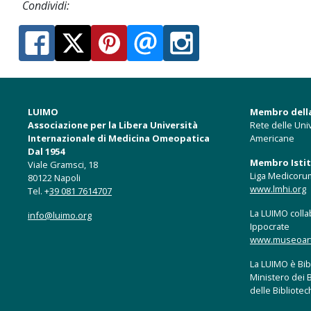
Condividi:
LUIMO
Membro dell
Associazione per la Libera Università
Rete delle Univ
Internazionale di Medicina Omeopatica
Americane
Dal 1954
Membro Istitu
Viale Gramsci, 18
Liga Medicoru
80122 Napoli
www.lmhi.org
Tel. +
39 081 7614707
La LUIMO collab
info@luimo.org
Ippocrate
www.museoartis
La LUIMO è Bibl
Ministero dei B
delle Bibliote